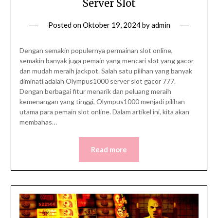
Server Slot
Posted on
Oktober 19, 2024
by
admin
Dengan semakin populernya permainan slot online,
semakin banyak juga pemain yang mencari slot yang gacor
dan mudah meraih jackpot. Salah satu pilihan yang banyak
diminati adalah Olympus1000 server slot gacor 777.
Dengan berbagai fitur menarik dan peluang meraih
kemenangan yang tinggi, Olympus1000 menjadi pilihan
utama para pemain slot online. Dalam artikel ini, kita akan
membahas…
Read more