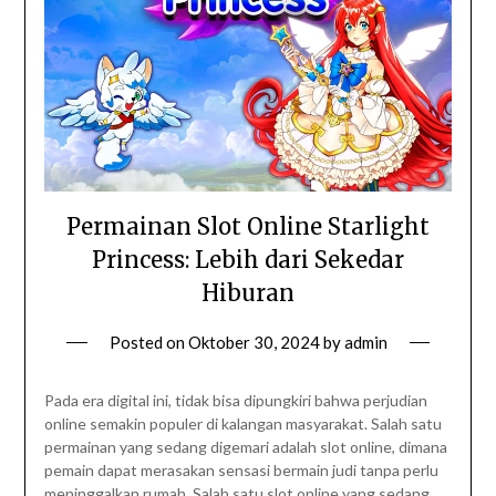
Permainan Slot Online Starlight
Princess: Lebih dari Sekedar
Hiburan
Posted on
Oktober 30, 2024
by
admin
Pada era digital ini, tidak bisa dipungkiri bahwa perjudian
online semakin populer di kalangan masyarakat. Salah satu
permainan yang sedang digemari adalah slot online, dimana
pemain dapat merasakan sensasi bermain judi tanpa perlu
meninggalkan rumah. Salah satu slot online yang sedang