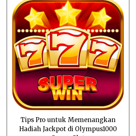
Tips Pro untuk Memenangkan
Hadiah Jackpot di Olympus1000