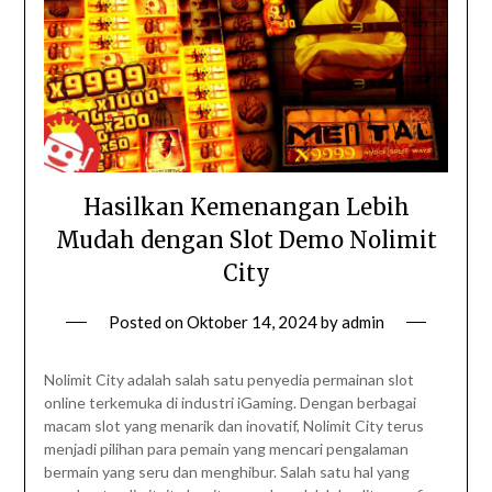
Hasilkan Kemenangan Lebih
Mudah dengan Slot Demo Nolimit
City
Posted on
Oktober 14, 2024
by
admin
Nolimit City adalah salah satu penyedia permainan slot
online terkemuka di industri iGaming. Dengan berbagai
macam slot yang menarik dan inovatif, Nolimit City terus
menjadi pilihan para pemain yang mencari pengalaman
bermain yang seru dan menghibur. Salah satu hal yang