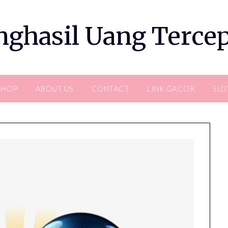
ghasil Uang Terce
SHOP
ABOUT US
CONTACT
LINK GACOR
SLO