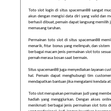
Toto slot login di situs spaceman88 sangat m
akun dengan mengisi data diri yang valid dan 
berhasil dibuat, pemain dapat langsung memilih j
memasang taruhan.
Permainan toto slot di situs spaceman88 memil
menarik, fitur bonus yang melimpah, dan siste
berbagai macam jenis permainan slot toto sesua
pernah merasa bosan saat bermain.
Situs spaceman88 juga menyediakan layanan cus
hal. Pemain dapat menghubungi tim customer s
mendapatkan bantuan jika mengalami kendala at
Toto slot merupakan permainan judi yang membe
hadiah yang menggiurkan. Dengan akses online
menikmati berbagai jenis permainan slot toto d
yang profesional. Jadi, jangan lewatkan kesem