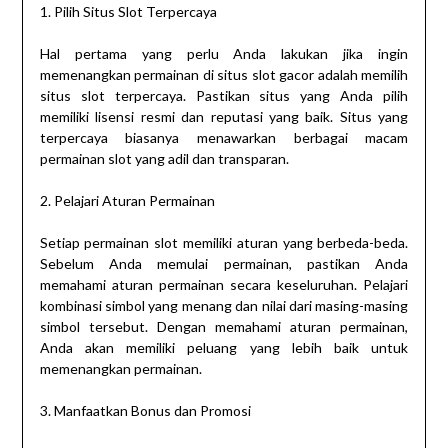
1. Pilih Situs Slot Terpercaya
Hal pertama yang perlu Anda lakukan jika ingin
memenangkan permainan di situs slot gacor adalah memilih
situs slot terpercaya. Pastikan situs yang Anda pilih
memiliki lisensi resmi dan reputasi yang baik. Situs yang
terpercaya biasanya menawarkan berbagai macam
permainan slot yang adil dan transparan.
2. Pelajari Aturan Permainan
Setiap permainan slot memiliki aturan yang berbeda-beda.
Sebelum Anda memulai permainan, pastikan Anda
memahami aturan permainan secara keseluruhan. Pelajari
kombinasi simbol yang menang dan nilai dari masing-masing
simbol tersebut. Dengan memahami aturan permainan,
Anda akan memiliki peluang yang lebih baik untuk
memenangkan permainan.
3. Manfaatkan Bonus dan Promosi