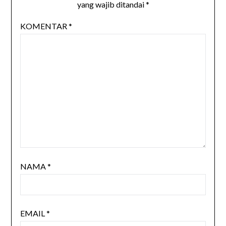
yang wajib ditandai
*
KOMENTAR
*
NAMA
*
EMAIL
*