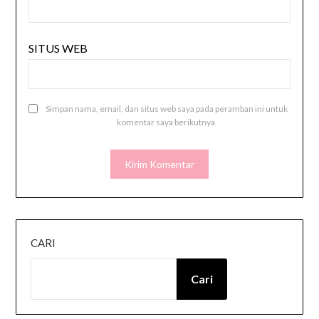
SITUS WEB
Simpan nama, email, dan situs web saya pada peramban ini untuk
komentar saya berikutnya.
CARI
Cari