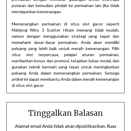
putaran dan kemudian pindah ke permainan lain jika tidak
mendapatkan kemenangan.
Memenangkan permainan di situs slot gacor seperti
Mahjong Wins 3 Scatter Hitam memang tidak mudah,
namun dengan menggunakan strategi yang tepat dan
memahami dasar-dasar permainan, Anda akan memiliki
peluang yang lebih baik untuk meraih kemenangan. Pilih
situs slot terpercaya, pelajari aturan permainan,
manfaatkan bonus dan promosi, tetapkan batas modal, dan
gunakan teknik bermain yang tepat untuk meningkatkan
peluang Anda dalam memenangkan permainan. Semoga
artikel ini dapat membantu Anda dalam meraih kemenangan
di situs slot gacor
Tinggalkan Balasan
Alamat email Anda tidak akan dipublikasikan.
Ruas