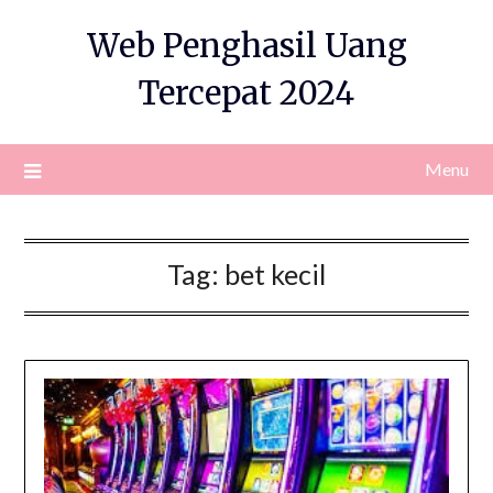
Skip
Web Penghasil Uang
to
content
Tercepat 2024
Menu
Tag:
bet kecil