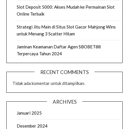
Slot Deposit 5000: Akses Mudah ke Permainan Slot
Online Terbaik
Strategi Jitu Main di Situs Slot Gacor Mahjong Wins
untuk Menang 3 Scatter Hitam
Jaminan Keamanan Daftar Agen SBOBET88
Terpercaya Tahun 2024
RECENT COMMENTS
Tidak ada komentar untuk ditampilkan.
ARCHIVES
Januari 2025
Desember 2024