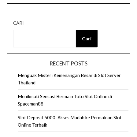
CARI
Cari
RECENT POSTS
Menguak Misteri Kemenangan Besar di Slot Server
Thailand
Menikmati Sensasi Bermain Toto Slot Online di
Spaceman88
Slot Deposit 5000: Akses Mudah ke Permainan Slot
Online Terbaik