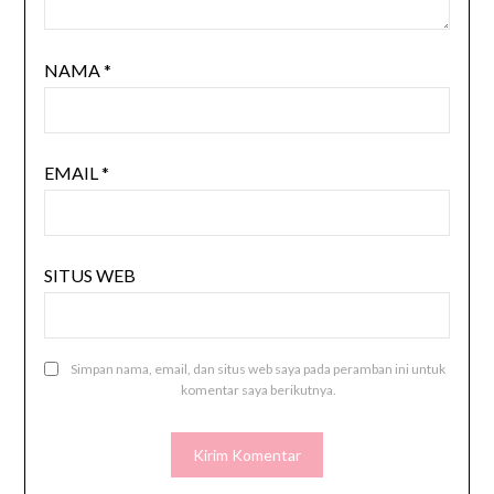
NAMA
*
EMAIL
*
SITUS WEB
Simpan nama, email, dan situs web saya pada peramban ini untuk
komentar saya berikutnya.