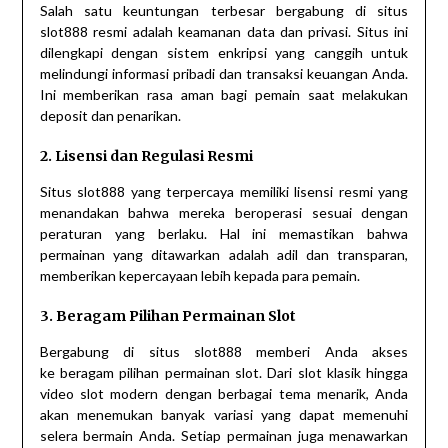
Salah satu keuntungan terbesar bergabung di situs
slot888 resmi adalah keamanan data dan privasi. Situs ini
dilengkapi dengan sistem enkripsi yang canggih untuk
melindungi informasi pribadi dan transaksi keuangan Anda.
Ini memberikan rasa aman bagi pemain saat melakukan
deposit dan penarikan.
2. Lisensi dan Regulasi Resmi
Situs slot888 yang terpercaya memiliki lisensi resmi yang
menandakan bahwa mereka beroperasi sesuai dengan
peraturan yang berlaku. Hal ini memastikan bahwa
permainan yang ditawarkan adalah adil dan transparan,
memberikan kepercayaan lebih kepada para pemain.
3. Beragam Pilihan Permainan Slot
Bergabung di situs slot888 memberi Anda akses
ke beragam pilihan permainan slot. Dari slot klasik hingga
video slot modern dengan berbagai tema menarik, Anda
akan menemukan banyak variasi yang dapat memenuhi
selera bermain Anda. Setiap permainan juga menawarkan