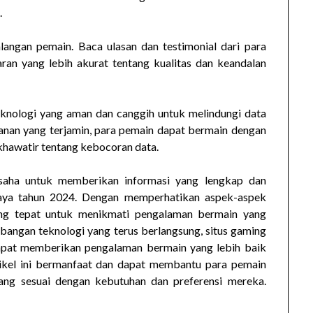
.
alangan pemain. Baca ulasan dan testimonial dari para
n yang lebih akurat tentang kualitas dan keandalan
eknologi yang aman dan canggih untuk melindungi data
anan yang terjamin, para pemain dapat bermain dengan
khawatir tentang kebocoran data.
rusaha untuk memberikan informasi yang lengkap dan
rcaya tahun 2024. Dengan memperhatikan aspek-aspek
yang tepat untuk menikmati pengalaman bermain yang
ngan teknologi yang terus berlangsung, situs gaming
dapat memberikan pengalaman bermain yang lebih baik
ikel ini bermanfaat dan dapat membantu para pemain
yang sesuai dengan kebutuhan dan preferensi mereka.