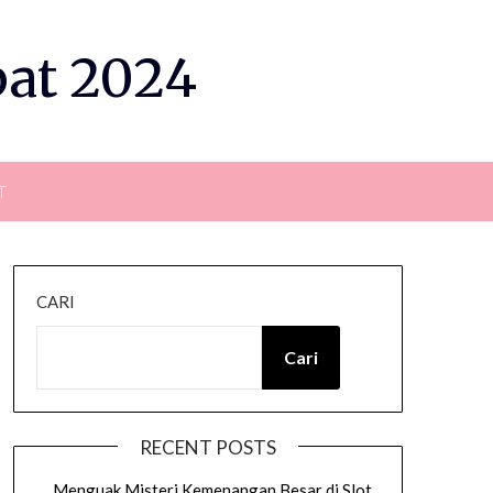
pat 2024
T
CARI
Cari
RECENT POSTS
Menguak Misteri Kemenangan Besar di Slot