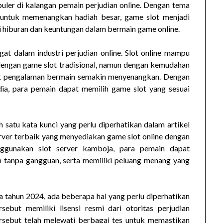
uler di kalangan pemain perjudian online. Dengan tema
 untuk memenangkan hadiah besar, game slot menjadi
i hiburan dan keuntungan dalam bermain game online.
gat dalam industri perjudian online. Slot online mampu
engan game slot tradisional, namun dengan kemudahan
at pengalaman bermain semakin menyenangkan. Dengan
dia, para pemain dapat memilih game slot yang sesuai
ah satu kata kunci yang perlu diperhatikan dalam artikel
erver terbaik yang menyediakan game slot online dengan
ggunakan slot server kamboja, para pemain dapat
 tanpa gangguan, serta memiliki peluang menang yang
a tahun 2024, ada beberapa hal yang perlu diperhatikan
sebut memiliki lisensi resmi dari otoritas perjudian
ersebut telah melewati berbagai tes untuk memastikan