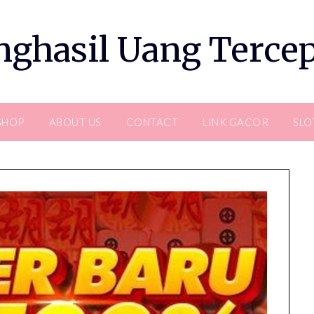
ghasil Uang Terce
SHOP
ABOUT US
CONTACT
LINK GACOR
SLO