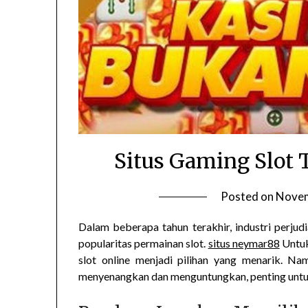
Situs Gaming Slot 
Posted on
Novem
Dalam beberapa tahun terakhir, industri perjud
popularitas permainan slot.
situs neymar88
Untuk
slot online menjadi pilihan yang menarik. N
menyenangkan dan menguntungkan, penting untuk 