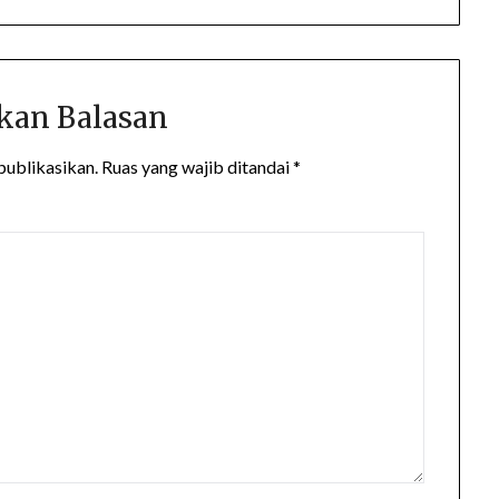
kan Balasan
publikasikan.
Ruas yang wajib ditandai
*