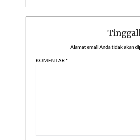
Tinggal
Alamat email Anda tidak akan di
KOMENTAR
*