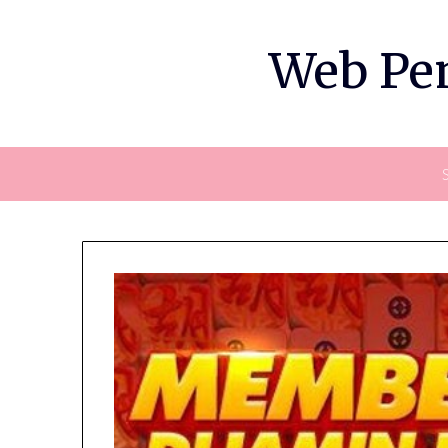
Skip
to
Web Pen
content