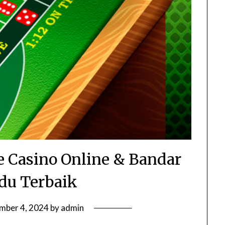
e Casino Online & Bandar
adu Terbaik
mber 4, 2024
by
admin