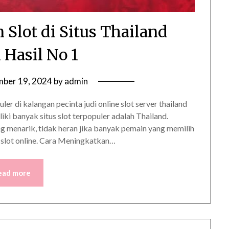
lot di Situs Thailand
 Hasil No 1
ber 19, 2024
by
admin
er di kalangan pecinta judi online slot server thailand
iki banyak situs slot terpopuler adalah Thailand.
 menarik, tidak heran jika banyak pemain yang memilih
 slot online. Cara Meningkatkan…
ead more