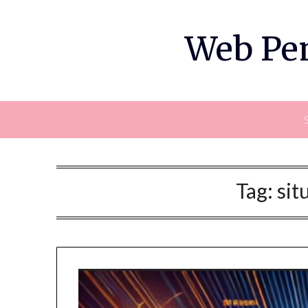
Skip
to
Web Pen
content
Tag:
sit